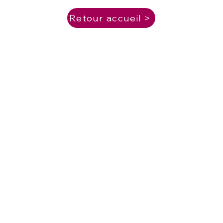
Retour accueil >
O Grupo T2F
T2F
RUBI
o de
DEBATE DE EXPERIÊNCIA
BEA
to
RIS
ULOUSE
ULOUSE