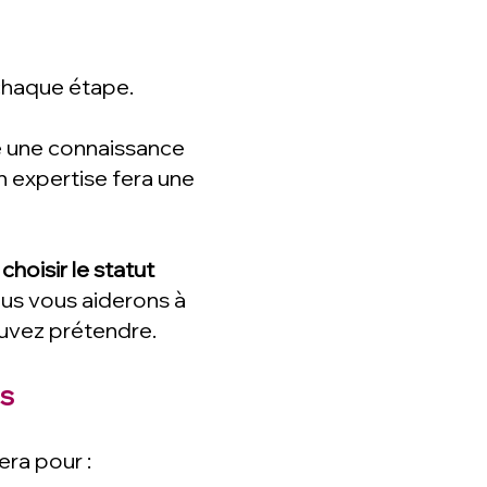
haque étape.
e une connaissance
n expertise fera une
à
choisir le statut
ous vous aiderons à
ouvez prétendre.
és
era pour :