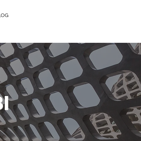
+(33) 01.45.97.43.67
LOG
I